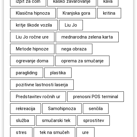
izpit za čoln
kasko zavarovanje
kava
Klasična hipnoza
Kranjska gora
kritina
kritje škode vozila
Liu Jo
Liu Jo ročne ure
mednarodna zelena karta
Metode hipnoze
nega obraza
ogrevanje doma
oprema za smučanje
paragliding
plastika
pozitivne lastnosti laserja
Predstavitev ročnih ur
prenosni POS terminal
rekreacija
Samohipnoza
senčila
služba
smučarski tek
sprostitev
stres
tek na smučeh
ure