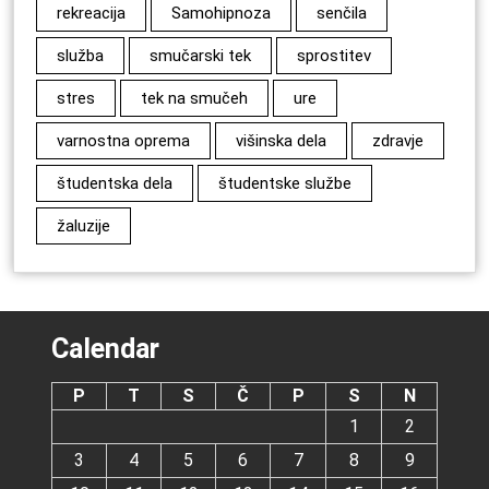
rekreacija
Samohipnoza
senčila
služba
smučarski tek
sprostitev
stres
tek na smučeh
ure
varnostna oprema
višinska dela
zdravje
študentska dela
študentske službe
žaluzije
Calendar
P
T
S
Č
P
S
N
1
2
3
4
5
6
7
8
9