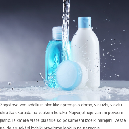
Zagotovo vas izdelki iz plastike spremljajo doma, v službi, v avtu,
skratka skorajda na vsakem koraku. Najverjetneje vam ni povsem
jasno, iz katere vrste plastike so posamezni izdelki narejeni. Veste
pa, da so takšni izdelki praviloma lahki in ne nazadnje…