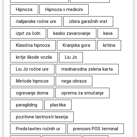
Hipnoza
Hipnoza v medicini
italijanske ročne ure
izbira garažnih vrat
izpit za čoln
kasko zavarovanje
kava
Klasična hipnoza
Kranjska gora
kritina
kritje škode vozila
Liu Jo
Liu Jo ročne ure
mednarodna zelena karta
Metode hipnoze
nega obraza
ogrevanje doma
oprema za smučanje
paragliding
plastika
pozitivne lastnosti laserja
Predstavitev ročnih ur
prenosni POS terminal