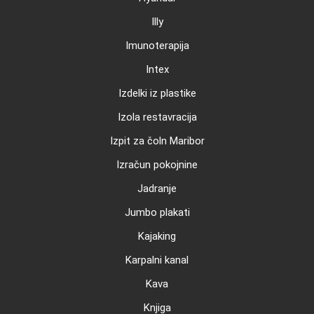
Illy
Imunoterapija
Intex
Izdelki iz plastike
Izola restavracija
Izpit za čoln Maribor
Izračun pokojnine
Jadranje
Jumbo plakati
Kajaking
Karpalni kanal
Kava
Knjiga