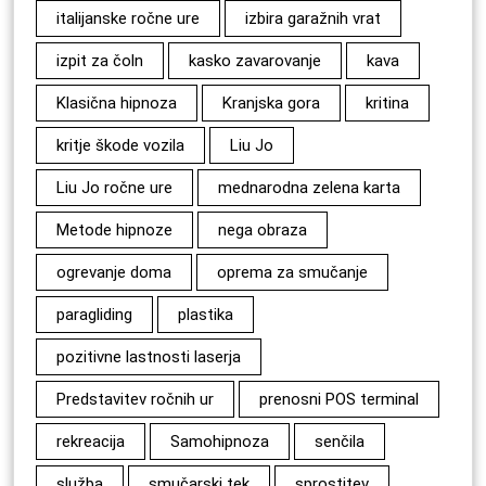
italijanske ročne ure
izbira garažnih vrat
izpit za čoln
kasko zavarovanje
kava
Klasična hipnoza
Kranjska gora
kritina
kritje škode vozila
Liu Jo
Liu Jo ročne ure
mednarodna zelena karta
Metode hipnoze
nega obraza
ogrevanje doma
oprema za smučanje
paragliding
plastika
pozitivne lastnosti laserja
Predstavitev ročnih ur
prenosni POS terminal
rekreacija
Samohipnoza
senčila
služba
smučarski tek
sprostitev