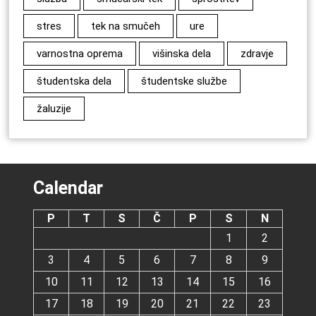
stres
tek na smučeh
ure
varnostna oprema
višinska dela
zdravje
študentska dela
študentske službe
žaluzije
Calendar
P
T
S
Č
P
S
N
1
2
3
4
5
6
7
8
9
10
11
12
13
14
15
16
17
18
19
20
21
22
23