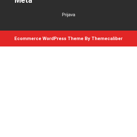
Meta
Prijava
Ecommerce WordPress Theme
By Themecaliber