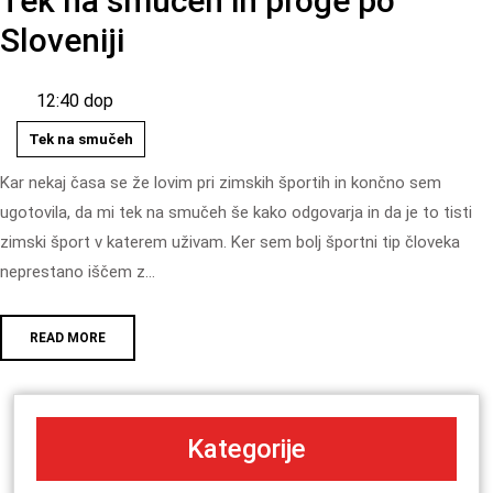
Tek na smučeh in proge po
Sloveniji
12:40 dop
Tek na smučeh
Kar nekaj časa se že lovim pri zimskih športih in končno sem
ugotovila, da mi tek na smučeh še kako odgovarja in da je to tisti
zimski šport v katerem uživam. Ker sem bolj športni tip človeka
neprestano iščem z…
READ MORE
Kategorije