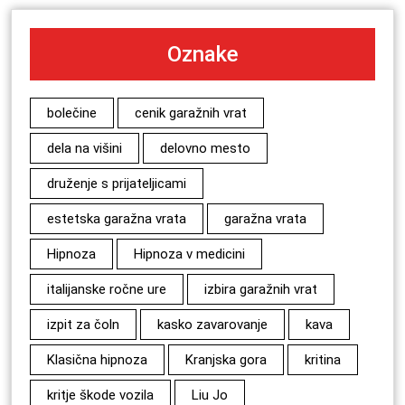
Oznake
bolečine
cenik garažnih vrat
dela na višini
delovno mesto
druženje s prijateljicami
estetska garažna vrata
garažna vrata
Hipnoza
Hipnoza v medicini
italijanske ročne ure
izbira garažnih vrat
izpit za čoln
kasko zavarovanje
kava
Klasična hipnoza
Kranjska gora
kritina
kritje škode vozila
Liu Jo