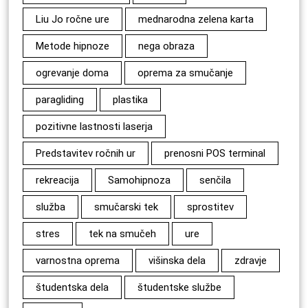
Liu Jo ročne ure
mednarodna zelena karta
Metode hipnoze
nega obraza
ogrevanje doma
oprema za smučanje
paragliding
plastika
pozitivne lastnosti laserja
Predstavitev ročnih ur
prenosni POS terminal
rekreacija
Samohipnoza
senčila
služba
smučarski tek
sprostitev
stres
tek na smučeh
ure
varnostna oprema
višinska dela
zdravje
študentska dela
študentske službe