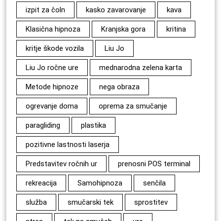
izpit za čoln
kasko zavarovanje
kava
Klasična hipnoza
Kranjska gora
kritina
kritje škode vozila
Liu Jo
Liu Jo ročne ure
mednarodna zelena karta
Metode hipnoze
nega obraza
ogrevanje doma
oprema za smučanje
paragliding
plastika
pozitivne lastnosti laserja
Predstavitev ročnih ur
prenosni POS terminal
rekreacija
Samohipnoza
senčila
služba
smučarski tek
sprostitev