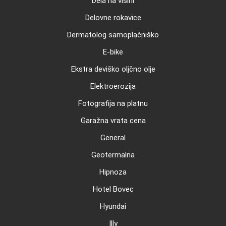
Dela na višini
Delovne rokavice
Dermatolog samoplačniško
E-bike
Ekstra deviško oljčno olje
Elektroerozija
Fotografija na platnu
Garažna vrata cena
General
Geotermalna
Hipnoza
Hotel Bovec
Hyundai
Illy