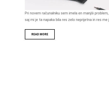
Pri novem računalniku sem imela en manjši problem, ki pa ga nikakor nisem znala odpraviti. Res mi je bilo nadležno,
saj mi je ta napaka bila res zelo neprijetna in res me j
READ MORE