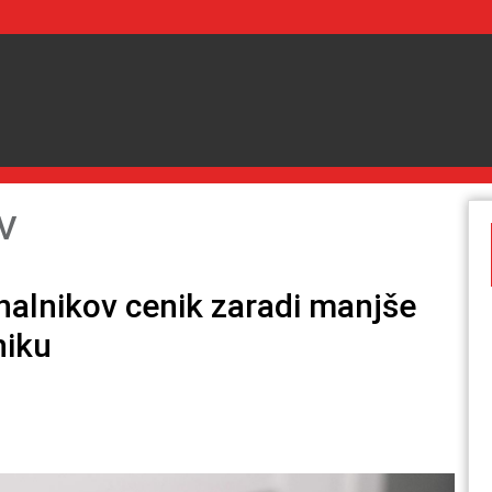
V
nalnikov cenik zaradi manjše
niku