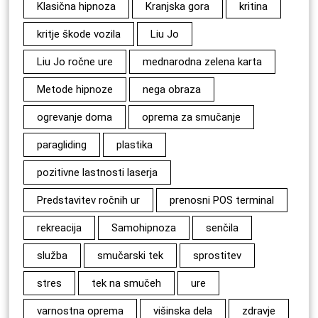
Klasična hipnoza
Kranjska gora
kritina
kritje škode vozila
Liu Jo
Liu Jo ročne ure
mednarodna zelena karta
Metode hipnoze
nega obraza
ogrevanje doma
oprema za smučanje
paragliding
plastika
pozitivne lastnosti laserja
Predstavitev ročnih ur
prenosni POS terminal
rekreacija
Samohipnoza
senčila
služba
smučarski tek
sprostitev
stres
tek na smučeh
ure
varnostna oprema
višinska dela
zdravje