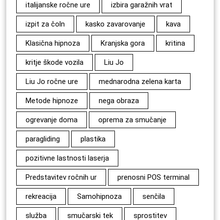
italijanske ročne ure
izbira garažnih vrat
izpit za čoln
kasko zavarovanje
kava
Klasična hipnoza
Kranjska gora
kritina
kritje škode vozila
Liu Jo
Liu Jo ročne ure
mednarodna zelena karta
Metode hipnoze
nega obraza
ogrevanje doma
oprema za smučanje
paragliding
plastika
pozitivne lastnosti laserja
Predstavitev ročnih ur
prenosni POS terminal
rekreacija
Samohipnoza
senčila
služba
smučarski tek
sprostitev