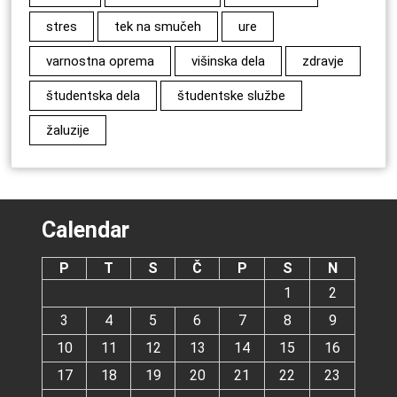
stres
tek na smučeh
ure
varnostna oprema
višinska dela
zdravje
študentska dela
študentske službe
žaluzije
Calendar
P
T
S
Č
P
S
N
1
2
3
4
5
6
7
8
9
10
11
12
13
14
15
16
17
18
19
20
21
22
23