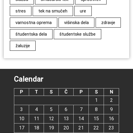
stres
tek na smučeh
ure
varnostna oprema
višinska dela
zdravje
študentska dela
študentske službe
žaluzije
Calendar
P
T
S
Č
P
S
N
1
2
3
4
5
6
7
8
9
10
11
12
13
14
15
16
17
18
19
20
21
22
23