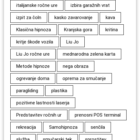
italijanske ročne ure
izbira garažnih vrat
izpit za čoln
kasko zavarovanje
kava
Klasična hipnoza
Kranjska gora
kritina
kritje škode vozila
Liu Jo
Liu Jo ročne ure
mednarodna zelena karta
Metode hipnoze
nega obraza
ogrevanje doma
oprema za smučanje
paragliding
plastika
pozitivne lastnosti laserja
Predstavitev ročnih ur
prenosni POS terminal
rekreacija
Samohipnoza
senčila
služba
smučarski tek
sprostitev