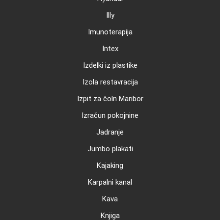
Illy
Imunoterapija
Intex
Izdelki iz plastike
Izola restavracija
Izpit za čoln Maribor
Izračun pokojnine
Jadranje
Jumbo plakati
Kajaking
Karpalni kanal
Kava
Knjiga