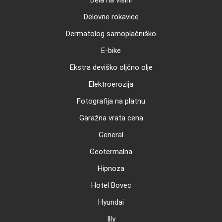
Dela na višini
Delovne rokavice
Dermatolog samoplačniško
E-bike
Ekstra deviško oljčno olje
Elektroerozija
Fotografija na platnu
Garažna vrata cena
General
Geotermalna
Hipnoza
Hotel Bovec
Hyundai
Illy