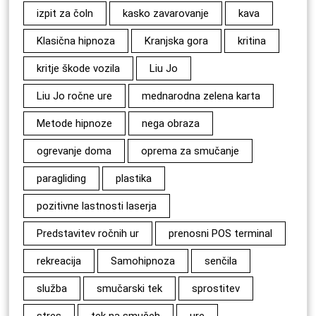
izpit za čoln
kasko zavarovanje
kava
Klasična hipnoza
Kranjska gora
kritina
kritje škode vozila
Liu Jo
Liu Jo ročne ure
mednarodna zelena karta
Metode hipnoze
nega obraza
ogrevanje doma
oprema za smučanje
paragliding
plastika
pozitivne lastnosti laserja
Predstavitev ročnih ur
prenosni POS terminal
rekreacija
Samohipnoza
senčila
služba
smučarski tek
sprostitev