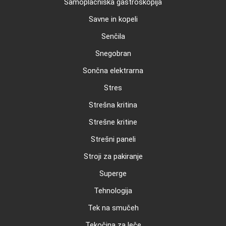
Samoplačniška gastroskopija
Savne in kopeli
Senčila
Snegobran
Sončna elektrarna
Stres
Strešna kritina
Strešne kritine
Strešni paneli
Stroji za pakiranje
Superge
Tehnologija
Tek na smučeh
Tekočina za leče