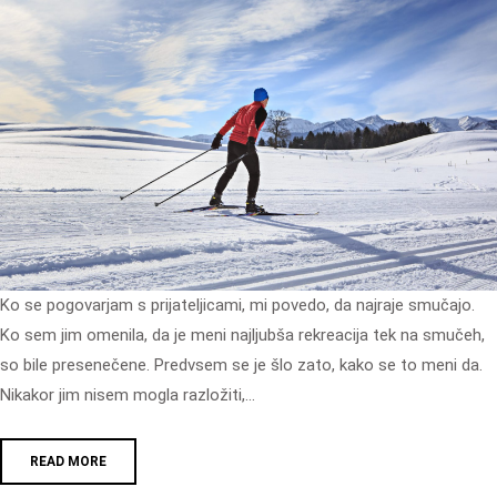
Ko se pogovarjam s prijateljicami, mi povedo, da najraje smučajo.
Ko sem jim omenila, da je meni najljubša rekreacija tek na smučeh,
so bile presenečene. Predvsem se je šlo zato, kako se to meni da.
Nikakor jim nisem mogla razložiti,…
READ MORE