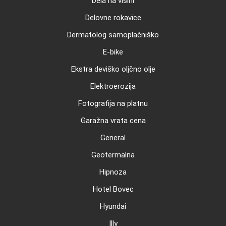
Dela na višini
Delovne rokavice
Dermatolog samoplačniško
E-bike
Ekstra deviško oljčno olje
Elektroerozija
Fotografija na platnu
Garažna vrata cena
General
Geotermalna
Hipnoza
Hotel Bovec
Hyundai
Illy