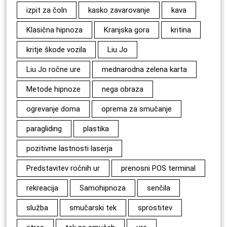
izpit za čoln
kasko zavarovanje
kava
Klasična hipnoza
Kranjska gora
kritina
kritje škode vozila
Liu Jo
Liu Jo ročne ure
mednarodna zelena karta
Metode hipnoze
nega obraza
ogrevanje doma
oprema za smučanje
paragliding
plastika
pozitivne lastnosti laserja
Predstavitev ročnih ur
prenosni POS terminal
rekreacija
Samohipnoza
senčila
služba
smučarski tek
sprostitev