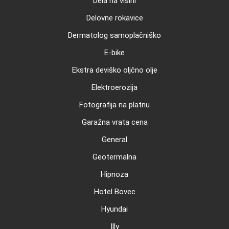
Dela na višini
Delovne rokavice
Dermatolog samoplačniško
E-bike
Ekstra deviško oljčno olje
Elektroerozija
Fotografija na platnu
Garažna vrata cena
General
Geotermalna
Hipnoza
Hotel Bovec
Hyundai
Illy