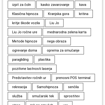
izpit za čoln
kasko zavarovanje
kava
Klasična hipnoza
Kranjska gora
kritina
kritje škode vozila
Liu Jo
Liu Jo ročne ure
mednarodna zelena karta
Metode hipnoze
nega obraza
ogrevanje doma
oprema za smučanje
paragliding
plastika
pozitivne lastnosti laserja
Predstavitev ročnih ur
prenosni POS terminal
rekreacija
Samohipnoza
senčila
služba
smučarski tek
sprostitev