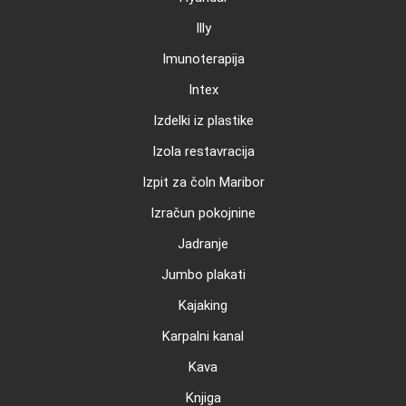
Illy
Imunoterapija
Intex
Izdelki iz plastike
Izola restavracija
Izpit za čoln Maribor
Izračun pokojnine
Jadranje
Jumbo plakati
Kajaking
Karpalni kanal
Kava
Knjiga