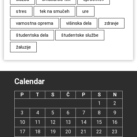
stres
tek na smučeh
ure
varnostna oprema
višinska dela
zdravje
študentska dela
študentske službe
žaluzije
Calendar
P
T
S
Č
P
S
N
1
2
3
4
5
6
7
8
9
10
11
12
13
14
15
16
17
18
19
20
21
22
23