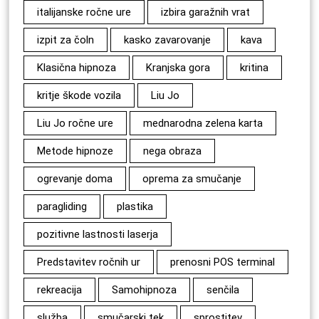
italijanske ročne ure
izbira garažnih vrat
izpit za čoln
kasko zavarovanje
kava
Klasična hipnoza
Kranjska gora
kritina
kritje škode vozila
Liu Jo
Liu Jo ročne ure
mednarodna zelena karta
Metode hipnoze
nega obraza
ogrevanje doma
oprema za smučanje
paragliding
plastika
pozitivne lastnosti laserja
Predstavitev ročnih ur
prenosni POS terminal
rekreacija
Samohipnoza
senčila
služba
smučarski tek
sprostitev