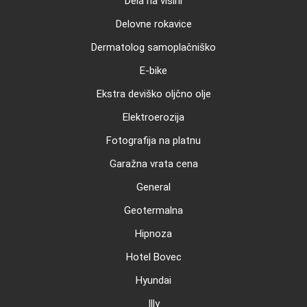
Dela na višini
Delovne rokavice
Dermatolog samoplačniško
E-bike
Ekstra deviško oljčno olje
Elektroerozija
Fotografija na platnu
Garažna vrata cena
General
Geotermalna
Hipnoza
Hotel Bovec
Hyundai
Illy