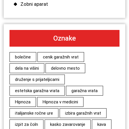
Zobni aparat
Oznake
bolečine
cenik garažnih vrat
dela na višini
delovno mesto
druženje s prijateljicami
estetska garažna vrata
garažna vrata
Hipnoza
Hipnoza v medicini
italijanske ročne ure
izbira garažnih vrat
izpit za čoln
kasko zavarovanje
kava