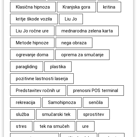
Klasična hipnoza
Kranjska gora
kritina
kritje škode vozila
Liu Jo
Liu Jo ročne ure
mednarodna zelena karta
Metode hipnoze
nega obraza
ogrevanje doma
oprema za smučanje
paragliding
plastika
pozitivne lastnosti laserja
Predstavitev ročnih ur
prenosni POS terminal
rekreacija
Samohipnoza
senčila
služba
smučarski tek
sprostitev
stres
tek na smučeh
ure