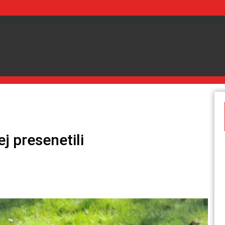
I
j presenetili