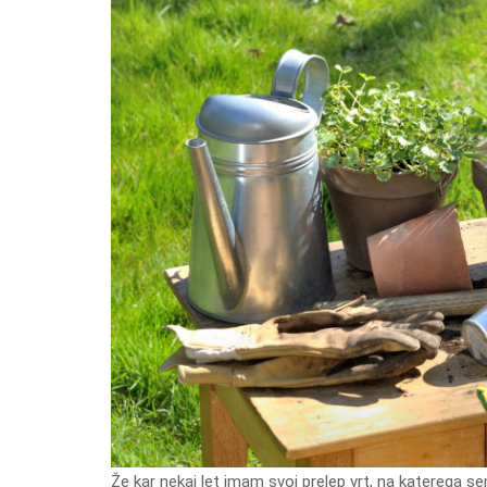
Že kar nekaj let imam svoj prelep vrt, na katerega sem zelo ponosen. Vedno pa temu ni bilo tako. Ko sem se pred