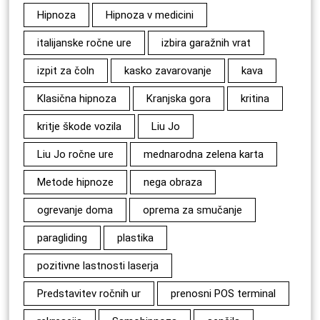
Hipnoza
Hipnoza v medicini
italijanske ročne ure
izbira garažnih vrat
izpit za čoln
kasko zavarovanje
kava
Klasična hipnoza
Kranjska gora
kritina
kritje škode vozila
Liu Jo
Liu Jo ročne ure
mednarodna zelena karta
Metode hipnoze
nega obraza
ogrevanje doma
oprema za smučanje
paragliding
plastika
pozitivne lastnosti laserja
Predstavitev ročnih ur
prenosni POS terminal