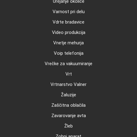
Urejanje okolice
Varnost pri delu
Vdrte bradavice
Video produkcija
Vnetje mehurja
Voip telefonija
Vrečke za vakuumiranje
Vrt
Vrtnarstvo Valner
Žaluzije
Zaščitna oblačila
Zavarovanje avta
Žleb
Zobni aparat