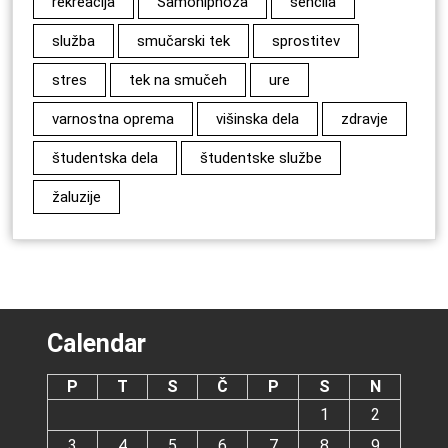
rekreacija
Samohipnoza
senčila
služba
smučarski tek
sprostitev
stres
tek na smučeh
ure
varnostna oprema
višinska dela
zdravje
študentska dela
študentske službe
žaluzije
Calendar
P
T
S
Č
P
S
N
1
2
3
4
5
6
7
8
9