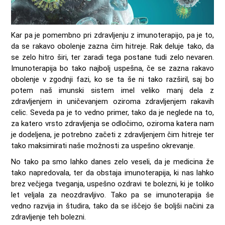
Kar pa je pomembno pri zdravljenju z imunoterapijo, pa je to,
da se rakavo obolenje zazna čim hitreje. Rak deluje tako, da
se zelo hitro širi, ter zaradi tega postane tudi zelo nevaren.
Imunoterapija bo tako najbolj uspešna, če se zazna rakavo
obolenje v zgodnji fazi, ko se ta še ni tako razširil, saj bo
potem naš imunski sistem imel veliko manj dela z
zdravljenjem in uničevanjem oziroma zdravljenjem rakavih
celic. Seveda pa je to vedno primer, tako da je neglede na to,
za katero vrsto zdravljenja se odločimo, oziroma katera nam
je dodeljena, je potrebno začeti z zdravljenjem čim hitreje ter
tako maksimirati naše možnosti za uspešno okrevanje.
No tako pa smo lahko danes zelo veseli, da je medicina že
tako napredovala, ter da obstaja imunoterapija, ki nas lahko
brez večjega tveganja, uspešno ozdravi te bolezni, ki je toliko
let veljala za neozdravljivo. Tako pa se imunoterapija še
vedno razvija in študira, tako da se iščejo še boljši načini za
zdravljenje teh bolezni.