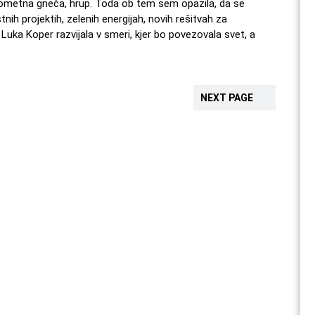
, prometna gneča, hrup. Toda ob tem sem opazila, da se
stnih projektih, zelenih energijah, novih rešitvah za
Luka Koper razvijala v smeri, kjer bo povezovala svet, a
NEXT PAGE