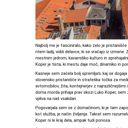
Najbolj me je fasciniralo, kako zelo je pristanišče
ritem ladij, vidiš delavce, ki se vračajo iz izmene.
mestnim jedrom, kavarniško kulturo in sprehajalni
Koper je tista, ki mestu daje moč, dinamiko in p
Kasneje sem začela bolj spremljati, kaj se dogaja
slovensko pristanišče in strateška točka za me
avtomobilov, žita, kontejnerjev z najrazličnejšim
doma morda prihaja prav skozi Luko Koper, sem za
vpliva na naš vsakdan.
Pogovarjala sem se z domačinom, ki je tam zaposle
kot služba, je način življenja. Takrat sem razume
Koper ni le kraj dela, ampak tudi ponosa.