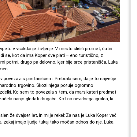
 vpeto v vsakdanje življenje. V mestu slišiš promet, čutiš
 Zdi se, kot da ima Koper dve plati – eno turistično, z
mi potmi, drugo pa delovno, kjer bije srce pristanišča. Luka
omen.
 v povezavi s pristaniščem. Prebrala sem, da je to največje
dnarodno trgovino. Skozi njega potuje ogromno
i izdelki. Ko sem to povezala s tem, da marsikateri predmet
čela nanjo gledati drugače. Kot na nevidnega igralca, ki
n že dvajset let, in mi je rekel: Za nas je Luka Koper več
la, zakaj imajo ljudje tukaj tako močan odnos do nje. Luka