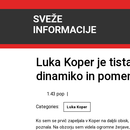
SVEŽE
INFORMACIJE
Luka Koper je tist
dinamiko in pome
1:43 pop
|
Categories:
Luka Koper
Ko sem se prvič zapeljala v Koper na daljši obisk, me je najbolj presenetilo nekaj, česar prej sploh nisem
poznala. Na obzorju sem videla ogromne žerjave, lad