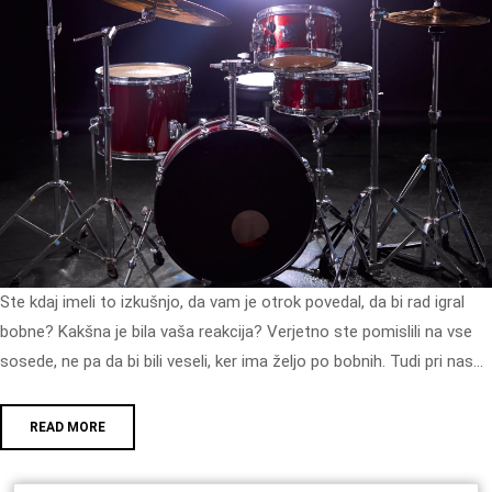
Ste kdaj imeli to izkušnjo, da vam je otrok povedal, da bi rad igral
bobne? Kakšna je bila vaša reakcija? Verjetno ste pomislili na vse
sosede, ne pa da bi bili veseli, ker ima željo po bobnih. Tudi pri nas…
READ MORE