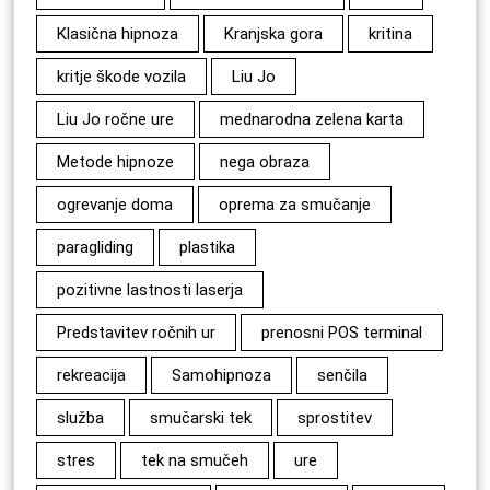
Klasična hipnoza
Kranjska gora
kritina
kritje škode vozila
Liu Jo
Liu Jo ročne ure
mednarodna zelena karta
Metode hipnoze
nega obraza
ogrevanje doma
oprema za smučanje
paragliding
plastika
pozitivne lastnosti laserja
Predstavitev ročnih ur
prenosni POS terminal
rekreacija
Samohipnoza
senčila
služba
smučarski tek
sprostitev
stres
tek na smučeh
ure