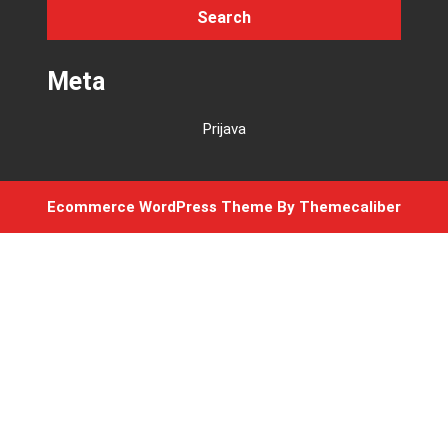
Meta
Prijava
Ecommerce WordPress Theme
By Themecaliber