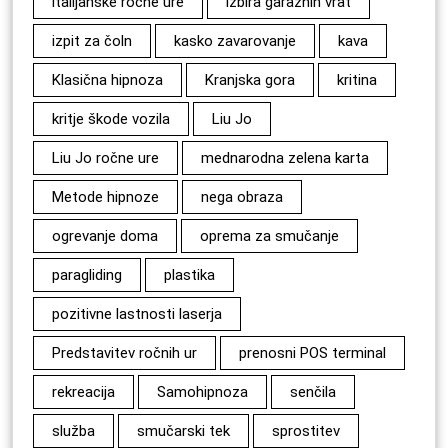
italijanske ročne ure
izbira garažnih vrat
izpit za čoln
kasko zavarovanje
kava
Klasična hipnoza
Kranjska gora
kritina
kritje škode vozila
Liu Jo
Liu Jo ročne ure
mednarodna zelena karta
Metode hipnoze
nega obraza
ogrevanje doma
oprema za smučanje
paragliding
plastika
pozitivne lastnosti laserja
Predstavitev ročnih ur
prenosni POS terminal
rekreacija
Samohipnoza
senčila
služba
smučarski tek
sprostitev