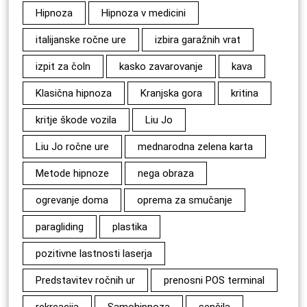
Hipnoza
Hipnoza v medicini
italijanske ročne ure
izbira garažnih vrat
izpit za čoln
kasko zavarovanje
kava
Klasična hipnoza
Kranjska gora
kritina
kritje škode vozila
Liu Jo
Liu Jo ročne ure
mednarodna zelena karta
Metode hipnoze
nega obraza
ogrevanje doma
oprema za smučanje
paragliding
plastika
pozitivne lastnosti laserja
Predstavitev ročnih ur
prenosni POS terminal