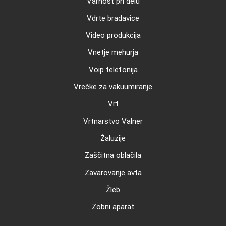
Varnost pri delu
Vdrte bradavice
Video produkcija
Vnetje mehurja
Voip telefonija
Vrečke za vakuumiranje
Vrt
Vrtnarstvo Valner
Žaluzije
Zaščitna oblačila
Zavarovanje avta
Žleb
Zobni aparat