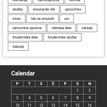
rekreacija
Samohipnoza
senčila
služba
smučarski tek
sprostitev
stres
tek na smučeh
ure
varnostna oprema
višinska dela
zdravje
študentska dela
študentske službe
žaluzije
Calendar
P
T
S
Č
P
S
N
1
2
3
4
5
6
7
8
9
10
11
12
13
14
15
16