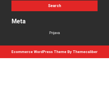
Meta
Prijava
Ecommerce WordPress Theme
By Themecaliber