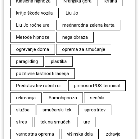
Klasična hipnoza
Kranjska gora
kritina
kritje škode vozila
Liu Jo
Liu Jo ročne ure
mednarodna zelena karta
Metode hipnoze
nega obraza
ogrevanje doma
oprema za smučanje
paragliding
plastika
pozitivne lastnosti laserja
Predstavitev ročnih ur
prenosni POS terminal
rekreacija
Samohipnoza
senčila
služba
smučarski tek
sprostitev
stres
tek na smučeh
ure
varnostna oprema
višinska dela
zdravje