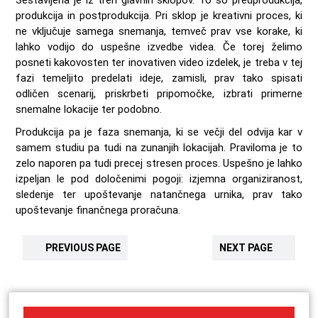
Sestavljena je iz treh glavnih sklopov. To so predprodukcija,
produkcija in postprodukcija. Pri sklop je kreativni proces, ki
ne vključuje samega snemanja, temveč prav vse korake, ki
lahko vodijo do uspešne izvedbe videa. Če torej želimo
posneti kakovosten ter inovativen video izdelek, je treba v tej
fazi temeljito predelati ideje, zamisli, prav tako spisati
odličen scenarij, priskrbeti pripomočke, izbrati primerne
snemalne lokacije ter podobno.
Produkcija pa je faza snemanja, ki se večji del odvija kar v
samem studiu pa tudi na zunanjih lokacijah. Praviloma je to
zelo naporen pa tudi precej stresen proces. Uspešno je lahko
izpeljan le pod določenimi pogoji: izjemna organiziranost,
sledenje ter upoštevanje natančnega urnika, prav tako
upoštevanje finančnega proračuna.
PREVIOUS PAGE
NEXT PAGE